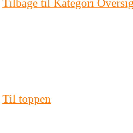
Tilbage til Kategori Oversig
Fotoklubben
BL
©
Copyright
-
Alle fotos er copyr
tillad
Til toppen