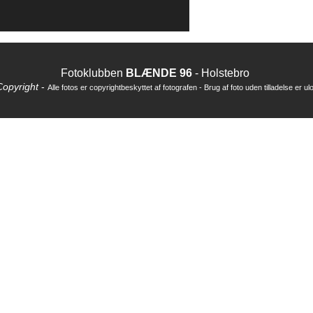
Fotoklubben
BLÆNDE 96
- Holstebro
Copyright
-
Alle fotos er copyrightbeskyttet af fotografen - Brug af foto uden tilladelse er ulo