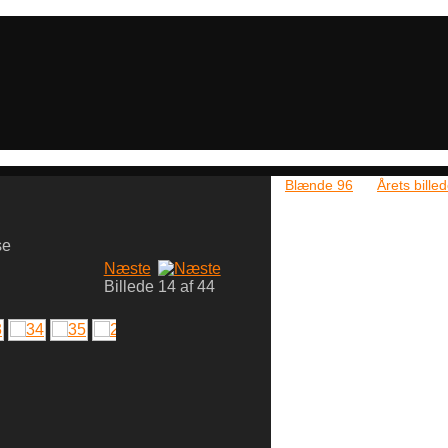
Blænde 96
Årets bille
Næste
Billede 14 af 44