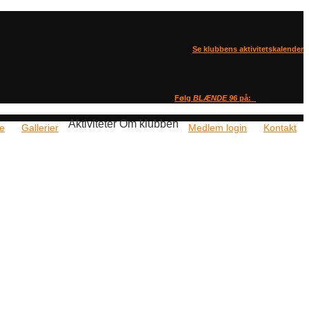
Se klubbens aktivitetskalender
Følg
BLÆNDE 96
på:
Aktiviteter
Om klubben
de
Gallerier
Medlem login
Kontakt