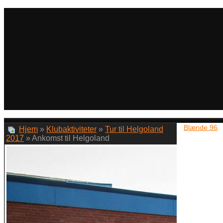
Blænde 96
Hjem
»
Klubaktiviteter
»
Tur til Helgoland
2017
» Ankomst til Helgoland