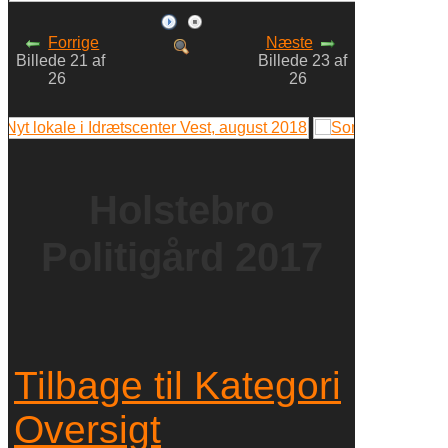
Forrige
Næste
Billede 21 af
Billede 23 af
26
26
Holstebro
Politigård 2017
Tilbage til Kategori
Oversigt