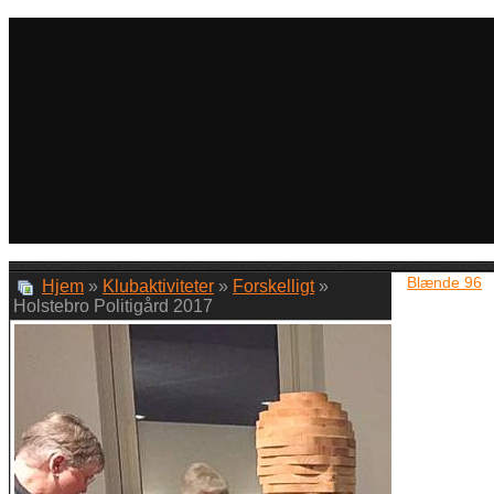
Blænde 96
Hjem
»
Klubaktiviteter
»
Forskelligt
»
Holstebro Politigård 2017