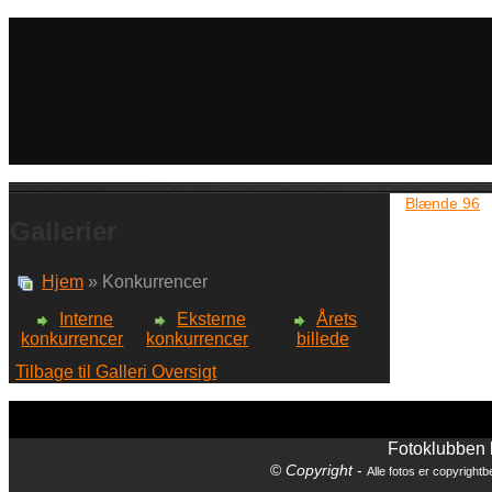
Blænde 96
Gallerier
Hjem
» Konkurrencer
Interne
Eksterne
Årets
konkurrencer
konkurrencer
billede
Tilbage til Galleri Oversigt
Fotoklubben
©
Copyright
-
Alle fotos er copyrightbe