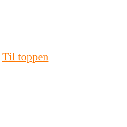
©
Copyright
-
Alle fotos er copyr
tillad
Til toppen