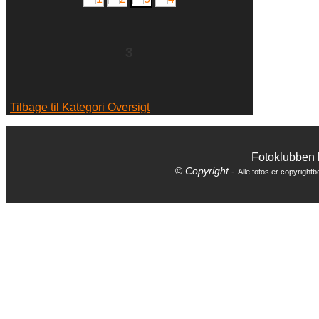
3
Tilbage til Kategori Oversigt
Fotoklubben
©
Copyright
-
Alle fotos er copyrightbe