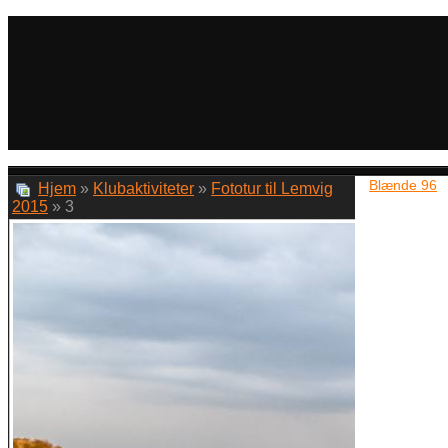
Blænde 96
Hjem
»
Klubaktiviteter
»
Fototur til Lemvig
2015
» 3