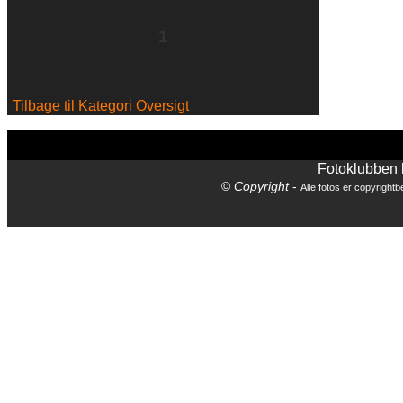
1
Tilbage til Kategori Oversigt
Fotoklubben
©
Copyright
-
Alle fotos er copyrightbe