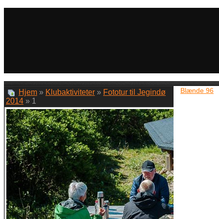
Blænde 96
Hjem
»
Klubaktiviteter
»
Fototur til Jegindø
2014
» 1